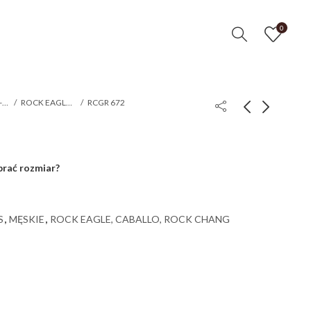
0
T
KOSZULKI T-SHIRTS
ROCK EAGLE, CABALLO, ROCK CHANG
RCGR 672
brać rozmiar?
S
,
MĘSKIE
,
ROCK EAGLE, CABALLO, ROCK CHANG