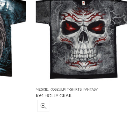
,
,
MĘSKIE
KOSZULKI T-SHIRTS
FANTASY
M
K64 HOLLY GRAIL
R