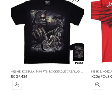
,
,
,
MĘSKIE
KOSZULKI T-SHIRTS
ROCK EAGLE, CABALLO, ROCK CHANG
MĘSKIE
KOSZUL
RCGR 436
K206 POLSK